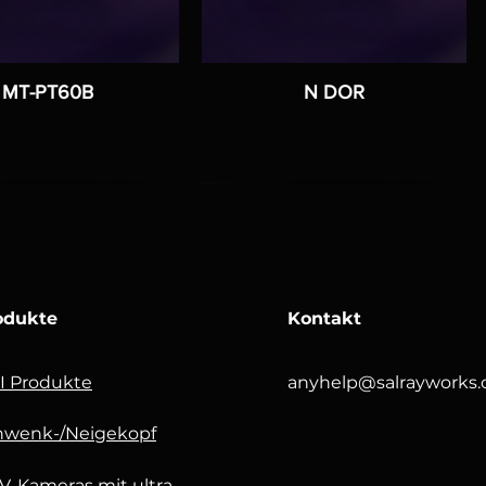
MT-PT60B
N DOR
odukte
Kontakt
I Produkte
anyhelp@salrayworks
hwenk-/Neigekopf
deSHOT Ultra-
SHARON30
raySHOT Ultra-
N BOT
V-Kameras mit ultra-