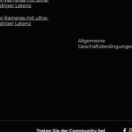
Latenz
Latenz
driger Latenz
-Kameras mit ultra-
driger Latenz
Allgemeine
Geschäftsbedingunge
Treten Sie der Community bei