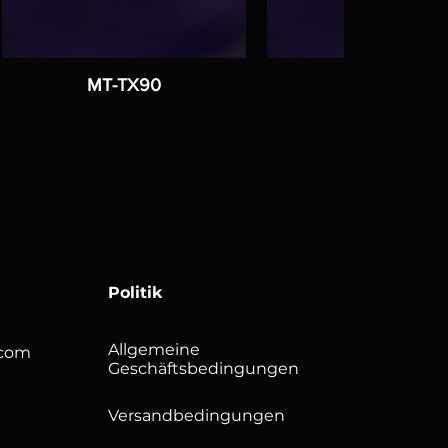
MT-TX90
MT-TX85E
Politik
Allgemeine
.com
Geschäftsbedingungen
Versandbedingungen
salSHOT Ultra-
Multi Com
MT-PT60B
S-Modul