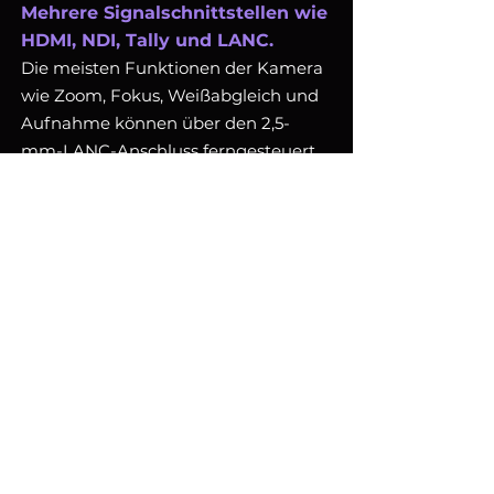
Mehrere Signalschnittstellen wie
HDMI, NDI, Tally und LANC.
Die meisten Funktionen der Kamera
wie Zoom, Fokus, Weißabgleich und
Aufnahme können über den 2,5-
mm-LANC-Anschluss ferngesteuert
werden. (Ausnahme für Kameras
ohne LANC-Anschluss.)
Option
SONY MULTI COM
Wallie (PTZ-Wandhalterung)