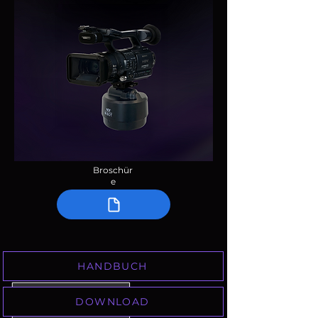
Broschür
e
HANDBUCH
DOWNLOAD