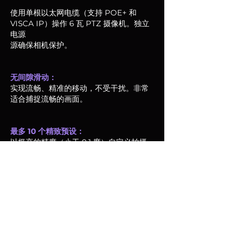
使用单根以太网电缆（支持 POE+ 和
VISCA IP）操作 6 瓦 PTZ 摄像机。独立
电源
源确保相机保护。
无间隙滑动：
实现流畅、精准的移动，不受干扰。非常
适合捕捉流畅的画面。
最多 10 个精致预设：
以极高的精度（小于 0.1 度）自定义拍摄
设置。非常适合动态拍摄环境。
无论您是内容创作者、主播还是工作室专
业人士，
V BOT 机器人云台具有精确度、可靠性和
易用性。
你可能还喜欢