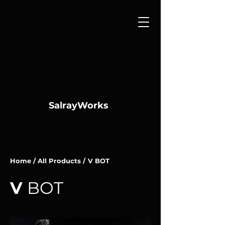
SalrayWorks
Home /
All Products /
V BOT
V
BOT