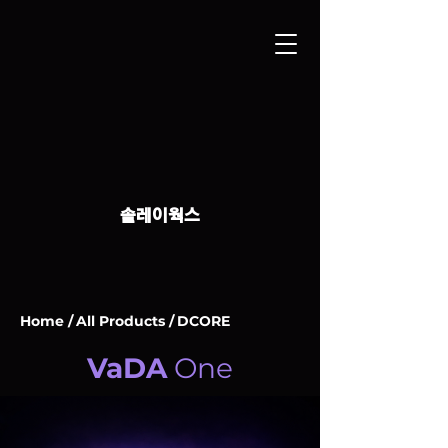
솔레이웍스
Home /
All Products /
DCORE
VaDA
One