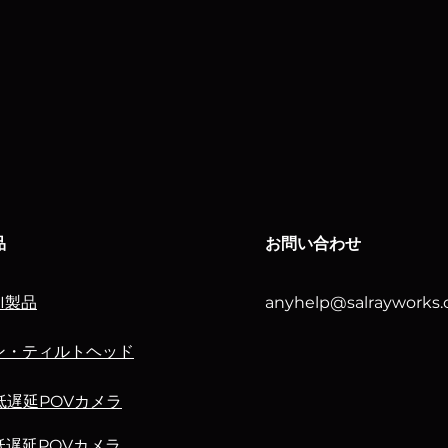
品
お問い合わせ
I製品
anyhelp@salrayworks
ン・ティルトヘッド
低遅延POVカメラ
低遅延POVカメラ