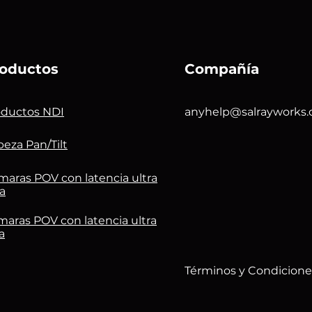
oductos
Compañía
oductos NDI
anyhelp@salrayworks
eza Pan/Tilt
maras POV con latencia ultra
a
aras POV con latencia ultra
a
Términos y Condicione