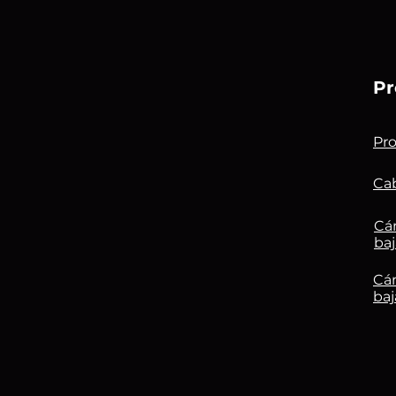
Pr
Pr
Cab
Cá
baj
Cám
baj